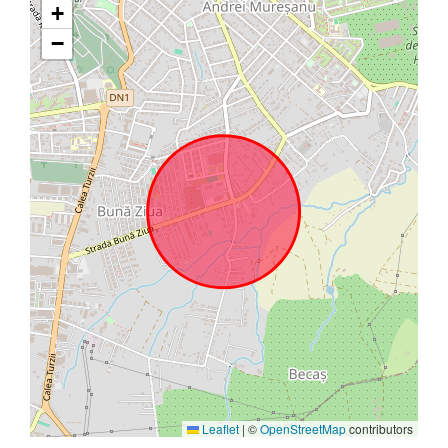
+
−
Leaflet
|
©
OpenStreetMap
contributors