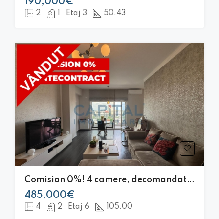
190,000€
2
1
Etaj 3
50.43
Comision 0%! 4 camere, decomandate 105 mp, terasa 50 mp, parcare, Buna Ziua
485,000€
4
2
Etaj 6
105.00