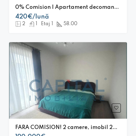
0% Comision | Apartament decomandat cu 2 camere, 58 mp | Buna Ziua |
420€/lună
2
1
Etaj 1
58.00
FARA COMISION! 2 camere, imobil 2017, parcare subterana, Calea Turzii