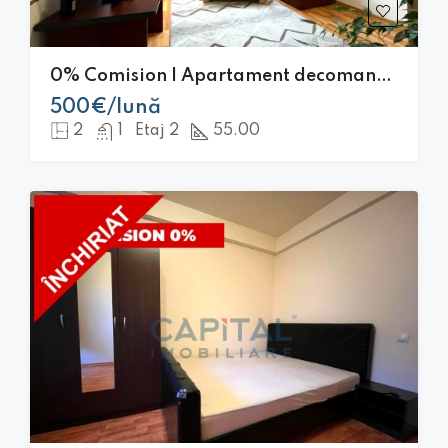
0% Comision | Apartament decomandat cu 2 camere 55 mp | Buna Ziua |
500€/lună
2
1
Etaj 2
55.00