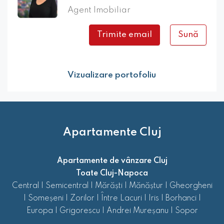
Agent Imobiliar
Trimite email
Sună
Vizualizare portofoliu
Apartamente Cluj
Apartamente de vânzare Cluj
Toate Cluj-Napoca
Central
|
Semicentral
|
Mărăști
|
Mănăștur
|
Gheorgheni
|
Someșeni
|
Zorilor
|
Între Lacuri
|
Iris
|
Borhanci
|
Europa
|
Grigorescu
|
Andrei Mureșanu
|
Sopor