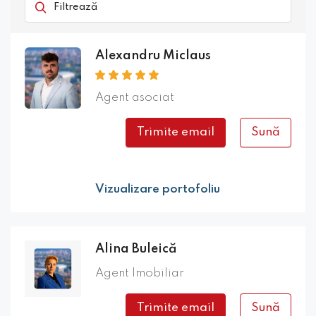
Alexandru Miclaus
Agent asociat
Trimite email
Sună
Vizualizare portofoliu
Alina Buleică
Agent Imobiliar
Trimite email
Sună