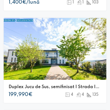
1,400€/lună
1
1
103
Duplex Jucu de Sus, semifinisat | Strada Inchisa | Zona superba
199,990€
4
4
135