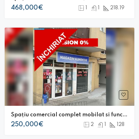
468,000€
1
1
218.19
Spațiu comercial complet mobilat si funcțional, situat în Florești
250,000€
2
1
128