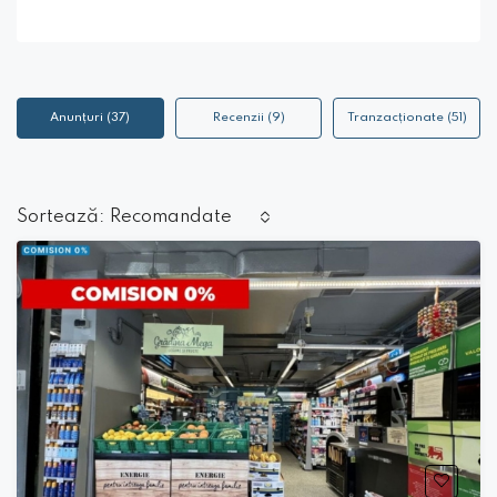
Anunțuri (37)
Recenzii (9)
Tranzacționate (51)
Recomandate
Sortează: