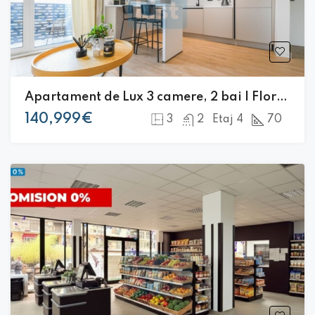
Apartament de Lux 3 camere, 2 bai | Floresti | Comision 0% |
140,999€
3
2
Etaj 4
70