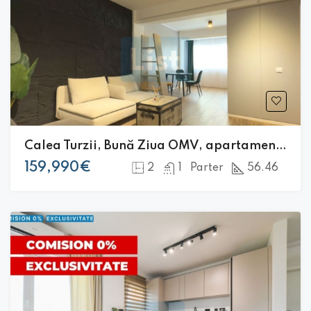
Calea Turzii, Bună Ziua OMV, apartament cu 2 camere
159,990€
2
1
Parter
56.46