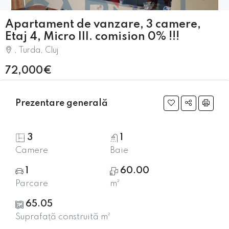
Apartament de vanzare, 3 camere,
Etaj 4, Micro III. comision 0% !!!
, Turda, Cluj
72,000€
Prezentare generală
3
1
Camere
Baie
1
60.00
Parcare
m²
65.05
Suprafață construită m²