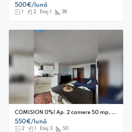
500€/lună
1
2
Etaj 1
38
COMISION 0%! Ap. 2 camere 50 mp, balcon, Zorilor – aproape de UMF
550€/lună
2
1
Etaj 3
50