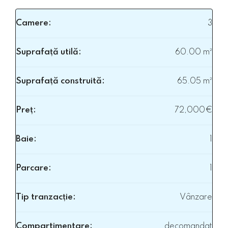
Camere:
3
Suprafață utilă:
60.00 m²
Suprafață construită:
65.05 m²
Preț:
72,000€
Baie:
1
Parcare:
1
Tip tranzacție:
Vânzare
Compartimentare:
decomandat