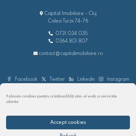
Capital Imobiliare - Cluj
Calea Turzii 74-76
0731.034.035
0364.801.807
contact@capitalimobiliare.ro
Facebook
Twitter
Linkedin
Instagram
Pinterest
Folosim cookies pentru a îmbunătăți site-ul web și serviciile
oferite
Accept cookies
© 2018 - 2025 Capital imobiliare | Toate drepturile rezervate