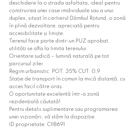
deschidere la o strada asfaltata, ideal pentru
construirea unei case imdividuale sau a unui
duplex, situat în cartierul Dâmbul Rotund, o zonă
în plină dezvoltare, apreciată pentru
accesibilitate și liniște.
Terenul face parte dintr-un PUZ aprobat,
utilități se afla la limita terenului.
Orientare sudică – lumină naturală pe tot
parcursul zilei
Regim urbanistic: POT: 35% CUT: 0,9
Stație de transport în comun la mică distanță, cu
acces facil către oraș.
O oportunitate excelentă într-o zonă
rezidențială căutată!
Pentru detalii suplimentare sau programarea
unei vizionări, vă stăm la dispoziție.
ID proprietate: CI18691