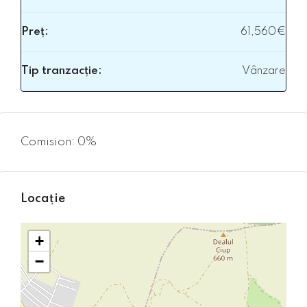
Preț:
61,560€
Tip tranzacție:
Vânzare
Comision: 0%
Locație
+
−