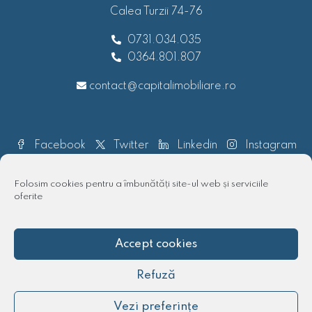
Calea Turzii 74-76
0731.034.035
0364.801.807
contact@capitalimobiliare.ro
Facebook
Twitter
Linkedin
Instagram
Pinterest
Folosim cookies pentru a îmbunătăți site-ul web și serviciile
oferite
Accept cookies
© 2018 - 2025 Capital imobiliare | Toate drepturile rezervate
Refuză
Vezi preferințe