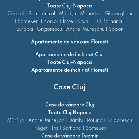
Toate Cluj-Napoca
Central
|
Semicentral
|
Mărăști
|
Mănăștur
|
Gheorgheni
|
Someșeni
|
Zorilor
|
Între Lacuri
|
Iris
|
Borhanci
|
Europa
|
Grigorescu
|
Andrei Mureșanu
|
Sopor
Apartamente de vânzare Florești
Apartamente de închiriat Cluj
Toate Cluj-Napoca
Apartamente de închiriat Florești
Case Cluj
Case de vânzare Cluj
Toate Cluj Napoca
Mărăști
|
Andrei Mureșan
|
Dâmbul Rotund
|
Grigorescu
|
Făget
|
Iris
|
Borhanci
|
Someșeni
Case de vânzare Dezmir