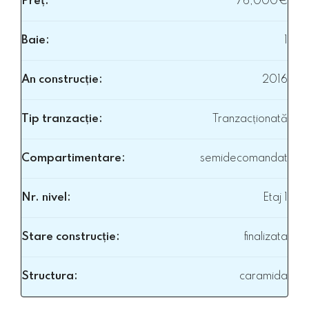
Preț:
76,000€
Baie:
1
An construcție:
2016
Tip tranzacție:
Tranzacționată
Compartimentare:
semidecomandat
Nr. nivel:
Etaj 1
Stare construcție:
finalizata
Structura:
caramida