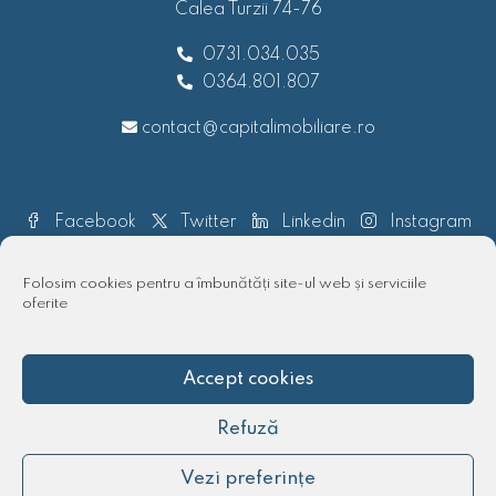
Calea Turzii 74-76
0731.034.035
0364.801.807
contact@capitalimobiliare.ro
Facebook
Twitter
Linkedin
Instagram
Pinterest
Folosim cookies pentru a îmbunătăți site-ul web și serviciile
oferite
Accept cookies
© 2018 - 2025 Capital imobiliare | Toate drepturile rezervate
Refuză
Vezi preferințe