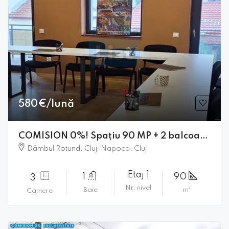
580€/lună
COMISION 0%! Spațiu 90 MP + 2 balcoane, parcare, Str Corneliu Coposu
Dâmbul Rotund, Cluj-Napoca, Cluj
Etaj 1
1
90
3
Nr. nivel
Baie
m²
Camere