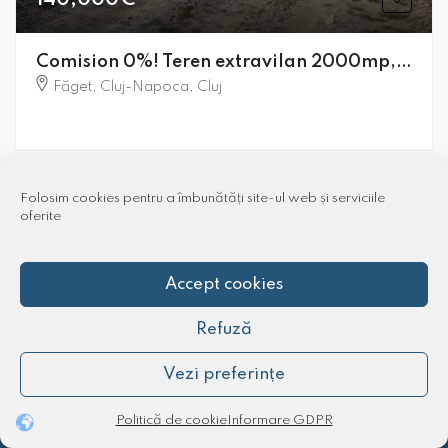
140,000€
Comision 0%! Teren extravilan 2000mp, front 50m, Wonderland
Făget, Cluj-Napoca, Cluj
Folosim cookies pentru a îmbunătăți site-ul web și serviciile
oferite
1
2
3
4
5
Accept cookies
Refuză
Apartamente Cluj
Vezi preferințe
Apartamente de vânzare Cluj
Politică de cookie
Informare GDPR
Toate Cluj-Napoca