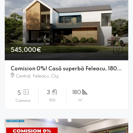
545,000€
Comision 0%! Casă superbă Feleacu, 180mp, finisată┃
Central, Feleacu, Cluj
3
180
5
Băi
m²
Camere