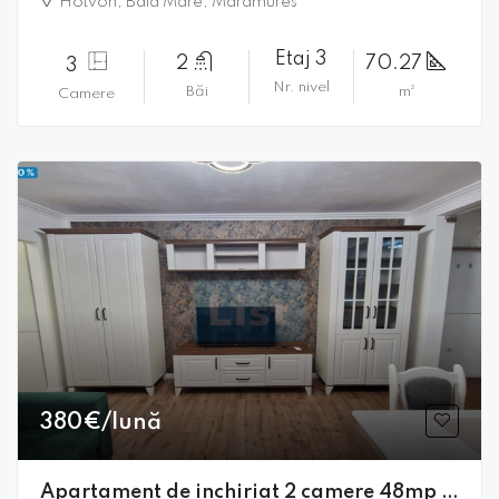
Hotvon, Baia Mare, Maramures
Etaj 3
2
70.27
3
Nr. nivel
Băi
m²
Camere
380€/lună
Apartament de inchiriat 2 camere 48mp George Cosbuc Comision 0