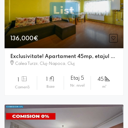
136,000€
Exclusivitate! Apartament 45mp, etajul 5/8,Calea Turzii!
Calea Turzii, Cluj-Napoca, Cluj
Etaj 5
1
45
1
Nr. nivel
Baie
m²
Cameră