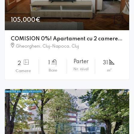
105,000€
COMISION 0%! Apartament cu 2 camere de vanzare in Gheorgheni
Gheorgheni, Cluj-Napoca, Cluj
Parter
1
31
2
Nr. nivel
Baie
m²
Camere