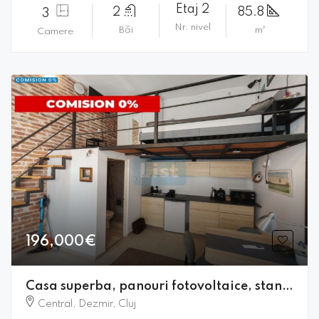
Etaj 2
2
85.8
3
Nr. nivel
Băi
m²
Camere
196,000€
Casa superba, panouri fotovoltaice, standarde NZEB
Central, Dezmir, Cluj