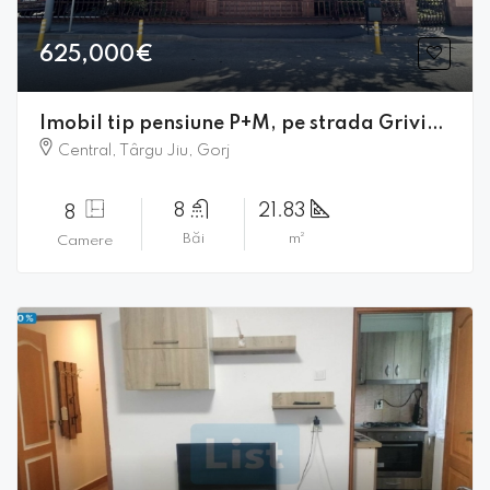
625,000€
Imobil tip pensiune P+M, pe strada Grivitei
Central, Târgu Jiu, Gorj
8
21.83
8
Băi
m²
Camere