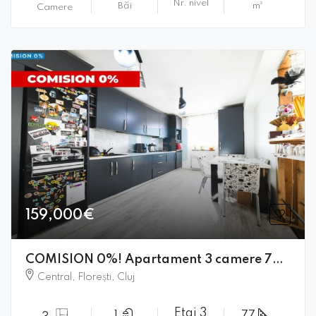
Nr. nivel
Băi
m²
Camere
159,000€
COMISION 0%! Apartament 3 camere 77 de mp
Central, Florești, Cluj
Etaj 3