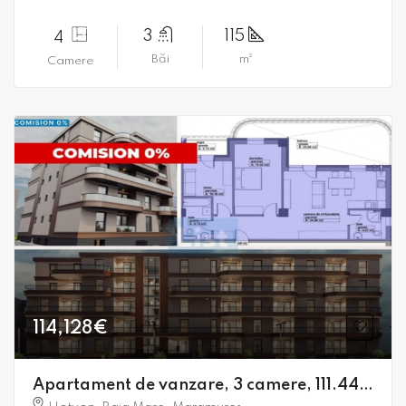
3
115
4
Băi
m²
Camere
114,128€
Apartament de vanzare, 3 camere, 111.44mpc, lift, terasa, comision 0%