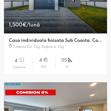
1,500€/lună
Casa individuala finisata Sub Coasta. Comision 0!
Exterior Est, Cluj-Napoca, Cluj
4
115
4
Băi
m²
Camere