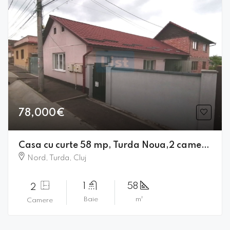
78,000€
Casa cu curte 58 mp, Turda Noua,2 camere, comision zero !!
Nord, Turda, Cluj
1
58
2
Baie
m²
Camere