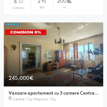
2
200
6
Băi
m²
Camere
245,000€
Vanzare apartament cu 3 camere Central. Comision 0!
Central, Cluj-Napoca, Cluj