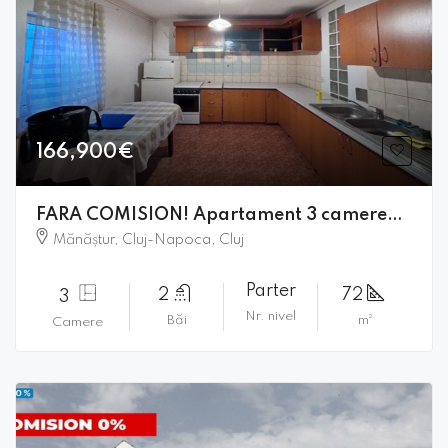
166,900€
FARA COMISION! Apartament 3 camere+2 bai, 72 mp, zona Campului┃
Mănăștur, Cluj-Napoca, Cluj
Parter
2
72
3
Nr. nivel
Băi
m²
Camere