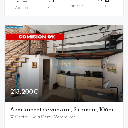
1
77
3
Nr. nivel
Baie
m²
Camere
218,200€
Apartament de vanzare, 3 camere, 106mpc, Centru Vechi, comision 0%
Central, Baia Mare, Maramures