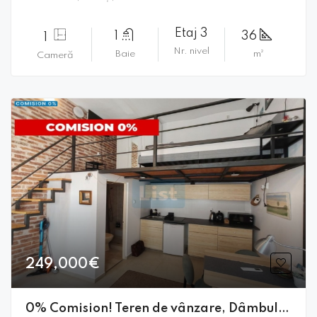
Etaj 3
1
36
1
Nr. nivel
Baie
m²
Cameră
249,000€
0% Comision! Teren de vânzare, Dâmbul Rotund, Cluj-Napoca