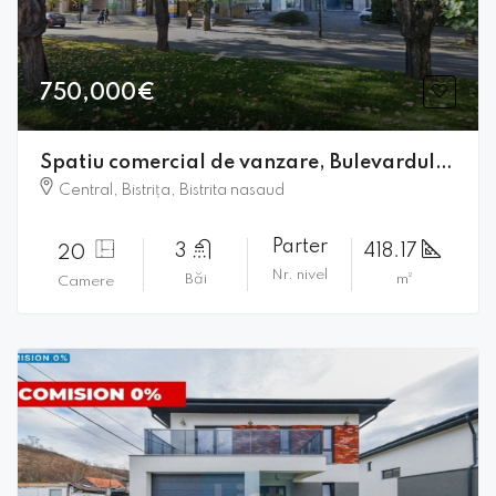
750,000€
Spatiu comercial de vanzare, Bulevardul Republicii, Bistrita
Central, Bistrița, Bistrita nasaud
Parter
3
418.17
20
Nr. nivel
Băi
m²
Camere