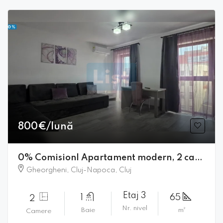
800€/lună
0% Comision| Apartament modern, 2 camere, parcare si balcon | FSEGA
Gheorgheni, Cluj-Napoca, Cluj
Etaj 3
1
65
2
Nr. nivel
Baie
m²
Camere