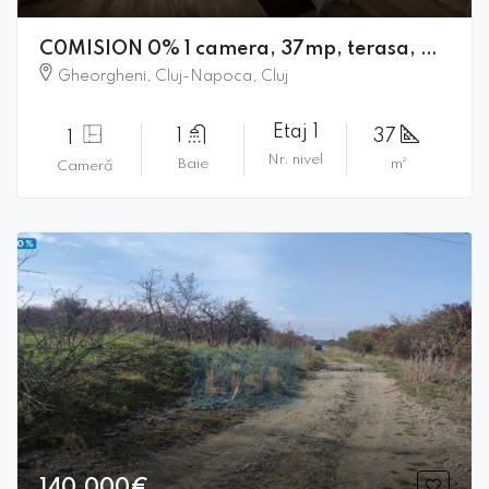
C0MISION 0% 1 camera, 37mp, terasa, parcare, Iulius Mall
Gheorgheni, Cluj-Napoca, Cluj
Etaj 1
1
37
1
Nr. nivel
Baie
m²
Cameră