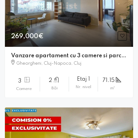
269,000€
Vanzare apartament cu 3 camere si parcare Gheorgheni . Comision 0!
Gheorgheni, Cluj-Napoca, Cluj
Etaj 1
2
71.15
3
Nr. nivel
Băi
m²
Camere