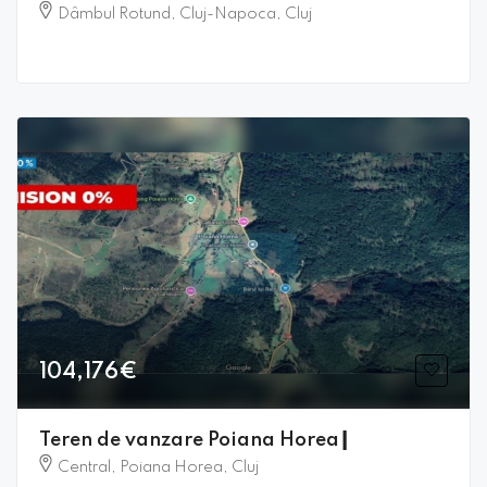
Dâmbul Rotund, Cluj-Napoca, Cluj
104,176€
Teren de vanzare Poiana Horea┃
Central, Poiana Horea, Cluj