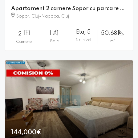
Apartament 2 camere Sopor cu parcare subterana┃
Sopor, Cluj-Napoca, Cluj
Etaj 5
1
50.68
2
Nr. nivel
Baie
m²
Camere
144,000€