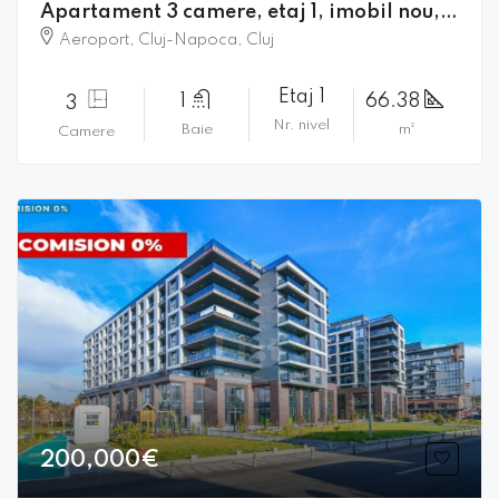
Apartament 3 camere, etaj 1, imobil nou, zona Aeroport, Cluj-Napoca┃
Aeroport, Cluj-Napoca, Cluj
Etaj 1
1
66.38
3
Nr. nivel
Baie
m²
Camere
200,000€