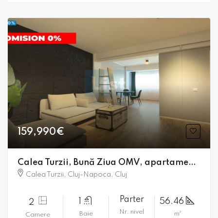
159,990€
Calea Turzii, Bună Ziua OMV, apartament cu 2 camere
Calea Turzii, Cluj-Napoca, Cluj
Parter
1
56.46
2
Nr. nivel
Baie
m²
Camere