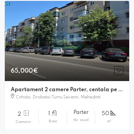
65,000€
Apartament 2 camere Parter, centala pe gaz
Crihala, Drobeta-Turnu Severin, Mehedinti
Parter
1
50
2
Nr. nivel
Baie
m²
Camere