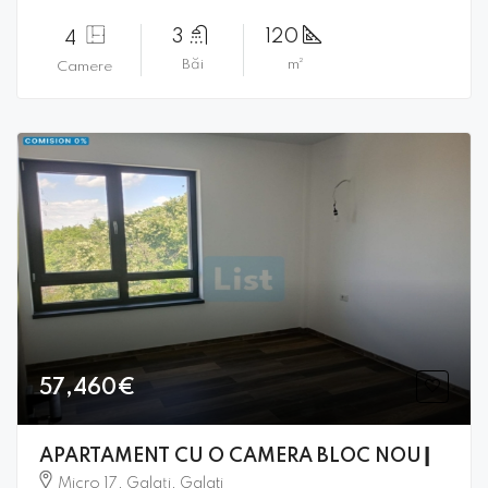
3
120
4
Băi
m²
Camere
57,460€
APARTAMENT CU O CAMERA BLOC NOU┃
Micro 17, Galați, Galati