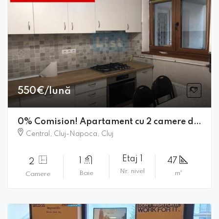
550€/lună
0% Comision! Apartament cu 2 camere de închiriat, Horea
Central, Cluj-Napoca, Cluj
Etaj 1
1
47
2
Nr. nivel
Baie
m²
Camere