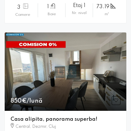
Etaj 1
1
73.19
3
Nr. nivel
Baie
m²
Camere
850€/lună
Casa alipita, panorama superba!
Central, Dezmir, Cluj